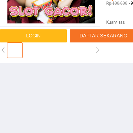
Rp.100.000
-
Kuantitas
LOGIN
DAFTAR SEKARANG