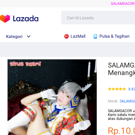
SALAMGACOR
LazMall
Pulsa & Tagihan
Kategori
SALAMGA
Menangk
8.8
Merek
:
SALAMG
SALAMGACOR 👞 D
Kami selalu mem
atas dukungan 
Rp.10.