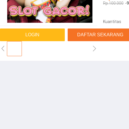
Rp.100.000
-
Kuantitas
LOGIN
DAFTAR SEKARANG