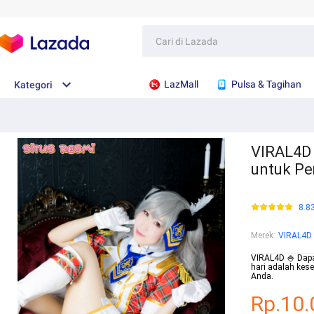
LazMall
Pulsa & Tagihan
Kategori
VIRAL4D 
untuk Pe
8.8
Merek
:
VIRAL4D
VIRAL4D 🍚 Dapa
hari adalah kes
Anda.
Rp.10.