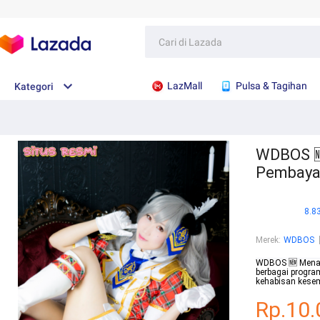
LazMall
Pulsa & Tagihan
Kategori
WDBOS 
Pembaya
8.8
Merek
:
WDBOS
WDBOS 🆕 Menang
berbagai progra
kehabisan kesem
Rp.10.