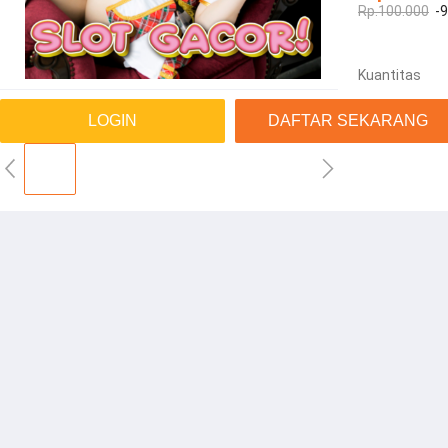
Rp.100.000
-
Kuantitas
LOGIN
DAFTAR SEKARANG